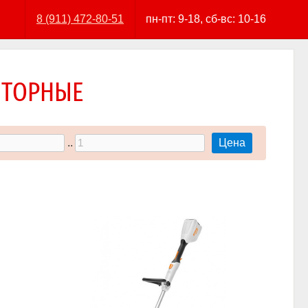
8 (911) 472-80-51
пн-пт: 9-18, сб-вс: 10-16
ЯТОРНЫЕ
..
Цена