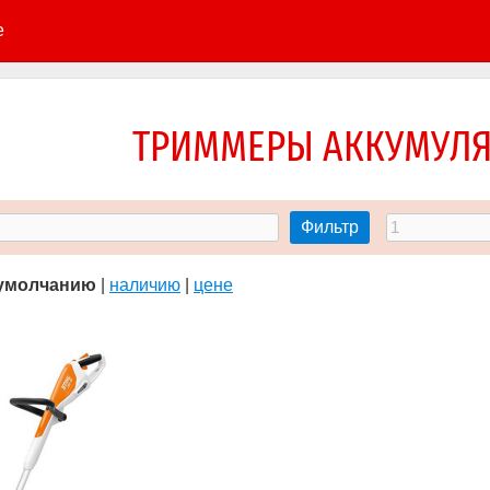
е
ТРИММЕРЫ АККУМУЛ
Фильтр
умолчанию
|
наличию
|
цене