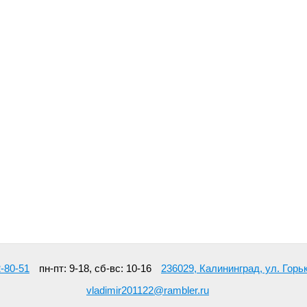
2-80-51
пн-пт: 9-18, сб-вс: 10-16
236029, Калининград, ул. Горьк
vladimir201122@rambler.ru