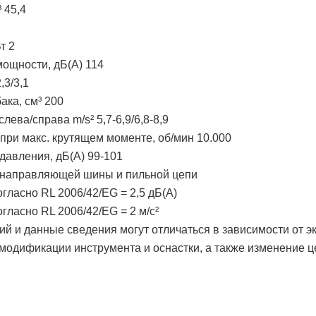
 45,4
т 2
мощности, дБ(A) 114
,3/3,1
ака, см³ 200
лева/справа m/s² 5,7-6,9/6,8-8,9
при макс. крутящем моменте, об/мин 10.000
давления, дБ(A) 99-101
ез направляющей шины и пильной цепи
гласно RL 2006/42/EG = 2,5 дБ(A)
гласно RL 2006/42/EG = 2 м/с²
ий и данные сведения могут отличаться в зависимости от 
 модификации инструмента и оснастки, а также изменение ц