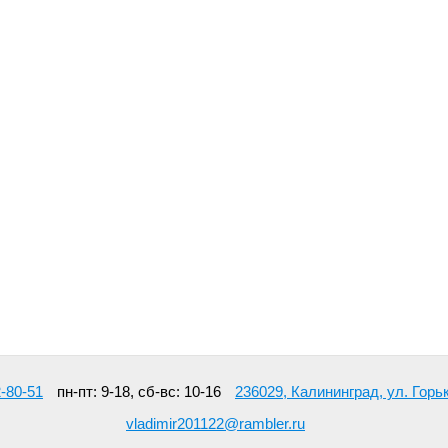
2-80-51
пн-пт: 9-18, сб-вс: 10-16
236029, Калининград, ул. Горьк
vladimir201122@rambler.ru