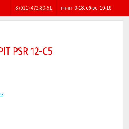
8 (911) 472-80-51
пн-пт: 9-18, сб-вс: 10-16
T PSR 12-C5
ик