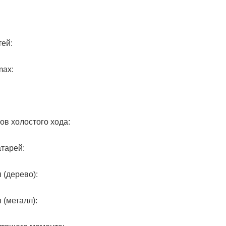
тей:
max:
ов холостого хода:
тарей:
 (дерево):
 (металл):