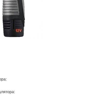
ора:
улятора: